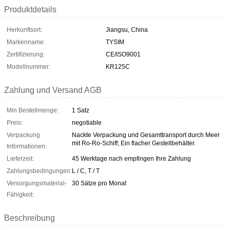
Produktdetails
Herkunftsort:
Jiangsu, China
Markenname:
TYSIM
Zertifizierung:
CE/ISO9001
Modellnummer:
KR125C
Zahlung und Versand AGB
Min Bestellmenge:
1 Satz
Preis:
negotiable
Verpackung
Nackte Verpackung und Gesamttransport durch Meer
mit Ro-Ro-Schiff; Ein flacher Gestellbehälter.
Informationen:
Lieferzeit:
45 Werktage nach empfingen Ihre Zahlung
Zahlungsbedingungen:
L / C, T / T
Versorgungsmaterial-
30 Sätze pro Monat
Fähigkeit:
Beschreibung