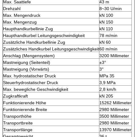
Max. Saattiefe
43 m
Drehzahl
8~30 U/min
Max. Mengendruck
kN 100
Max. Mengenzug
kN 150
Haupthandkurbellinie Zug
kN 110
Haupthandkurbel Leitungsgeschwindigkeit
78 m/min
Zusätzliche Handkurbellinie Zug
kN 60
Zusätzliches Handkurbel Leitungsgeschwindigkeit
60 m/min
Anschlag (Mengensystem)
3200 Millimeter
Mastneigung (Seitenteil)
±3°
Mastneigung (Vorwärts)
3°
Max. hydrostatischer Druck
MPa 35
Steuerhydrostatischer Druck
3,9 MPa
Max. bewegliche Geschwindigkeit
2,8 km/h
Zugkraftkraft
kN 205
Funktionierende Höhe
15262 Millimeter
Funktionierende Breite
2980 Millimeter
Transporthöhe
3500 Millimeter
Transportbreite
2980 Millimeter
Transportlänge
13970 Millimeter
Gesamtgewicht
36 t