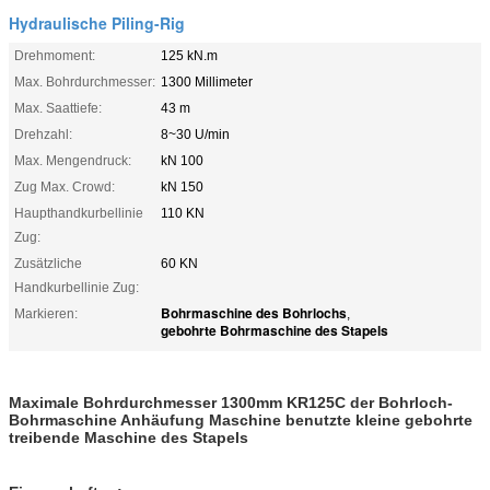
Hydraulische Piling-Rig
Drehmoment:
125 kN.m
Max. Bohrdurchmesser:
1300 Millimeter
Max. Saattiefe:
43 m
Drehzahl:
8~30 U/min
Max. Mengendruck:
kN 100
Zug Max. Crowd:
kN 150
Haupthandkurbellinie
110 KN
Zug:
Zusätzliche
60 KN
Handkurbellinie Zug:
Bohrmaschine des Bohrlochs
Markieren:
,
gebohrte Bohrmaschine des Stapels
Maximale Bohrdurchmesser 1300mm KR125C der Bohrloch-
Bohrmaschine Anhäufung Maschine benutzte kleine gebohrte
treibende Maschine des Stapels