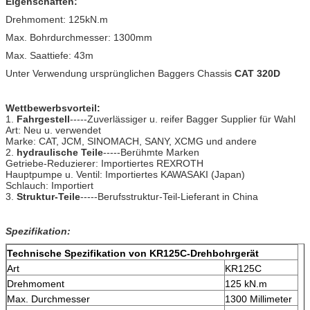
Eigenschaften:
Drehmoment: 125kN.m
Max. Bohrdurchmesser: 1300mm
Max. Saattiefe: 43m
Unter Verwendung ursprünglichen Baggers Chassis
CAT 320D
Wettbewerbsvorteil:
1.
Fahrgestell
-----Zuverlässiger u. reifer Bagger Supplier für Wahl
Art: Neu u. verwendet
Marke: CAT, JCM, SINOMACH, SANY, XCMG und andere
2.
hydraulische Teile
-----Berühmte Marken
Getriebe-Reduzierer: Importiertes REXROTH
Hauptpumpe u. Ventil: Importiertes KAWASAKI (Japan)
Schlauch: Importiert
3.
Struktur-Teile
-----Berufsstruktur-Teil-Lieferant in China
Spezifikation:
Technische Spezifikation von KR125C-Drehbohrgerät
Art
KR125C
Drehmoment
125 kN.m
Max. Durchmesser
1300 Millimeter