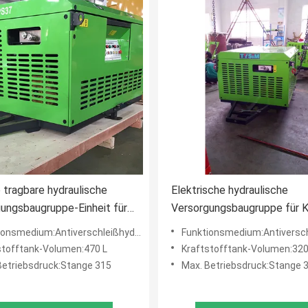
e tragbare hydraulische
Elektrische hydraulische
ungsbaugruppe-Einheit für
Versorgungsbaugruppe für
agen-Baugeräte
hydraulische Pumpstation
smedium:Antiverschleißhydrauliköl 32# oder 46#
Funktionsmedium:Antiverschleißhydrauliköl 
Stapelunterbrecher Kraftst
stofftank-Volumen:470 L
Kraftstofftank-Volumen:32
Volumen-320L
Betriebsdruck:Stange 315
Max. Betriebsdruck:Stange 