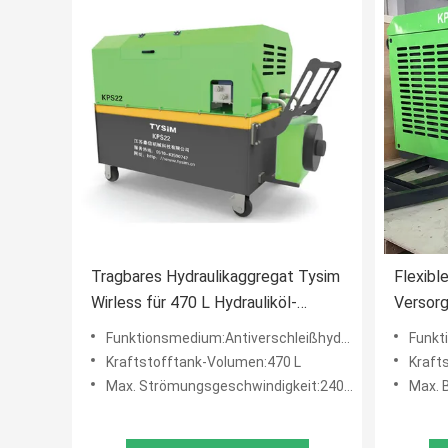
Tragbares Hydraulikaggregat Tysim
Flexibl
Wirless für 470 L Hydrauliköl-
Versorg
Funktions-Medium
Grundl
Funktionsmedium:Antiverschleißhydrauliköl 32# oder 46#
Funktion
Kraftstofftank-Volumen:470 L
Kraft
Max. Strömungsgeschwindigkeit:240 l/min
Max. 