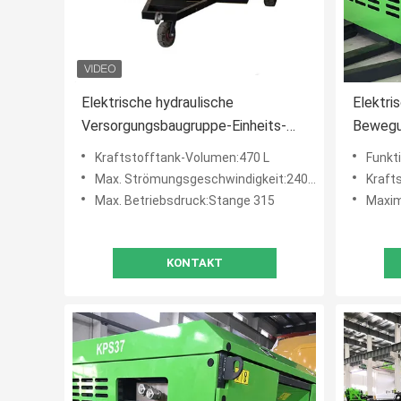
Elektrische hydraulische
Elektri
Versorgungsbaugruppe-Einheits-
Bewegu
Hochdruckstation mit drahtlosem
KPS22 
Kraftstofftank-Volumen:470 L
Funktion
Kontrollsystem
Hydraul
Max. Strömungsgeschwindigkeit:240 l/min
Kraft
Kompak
Max. Betriebsdruck:Stange 315
Maxim
KONTAKT