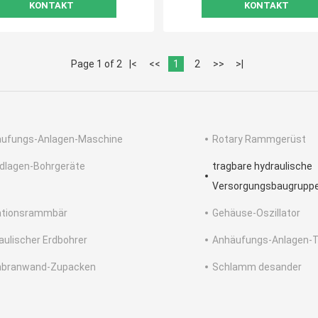
KONTAKT
KONTAKT
Page 1 of 2
|<
<<
1
2
>>
>|
ufungs-Anlagen-Maschine
Rotary Rammgerüst
dlagen-Bohrgeräte
tragbare hydraulische
Versorgungsbaugrupp
ationsrammbär
Gehäuse-Oszillator
aulischer Erdbohrer
Anhäufungs-Anlagen-T
branwand-Zupacken
Schlamm desander