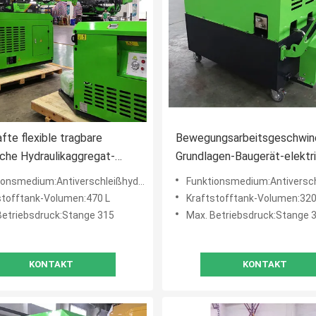
fte flexible tragbare
Bewegungsarbeitsgeschwind
sche Hydraulikaggregat-
Grundlagen-Baugerät-elektr
gsstärke 37 Kilowatt
der hydraulischen
smedium:Antiverschleißhydrauliköl 32# oder 46#
Funktionsmedium:Antiverschleißhydrauliköl 
ig
Versorgungsbaugruppe-146
stofftank-Volumen:470 L
Kraftstofftank-Volumen:32
Betriebsdruck:Stange 315
Max. Betriebsdruck:Stange 
KONTAKT
KONTAKT