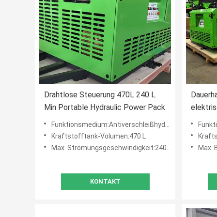
Drahtlose Steuerung 470L 240 L
Dauerha
Min Portable Hydraulic Power Pack
elektri
Leistun
Funktionsmedium:Antiverschleißhydrauliköl 32# oder 46#
Funktion
langleb
Kraftstofftank-Volumen:470 L
Kraft
Max. Strömungsgeschwindigkeit:240 l/min
Max. 
KONTAKT