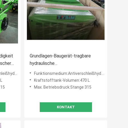
igkeit
Grundlagen-Baugerät-tragbare
ischer
hydraulische
Versorgungsbaugruppe-
32# oder 46#
Funktionsmedium:Antiverschleißhydrauliköl 32# oder 46#
0 U/min
Leistungsstärke 37 Kilowatt
0L
Kraftstofftank-Volumen:470 L
315
Max. Betriebsdruck:Stange 315
KONTAKT