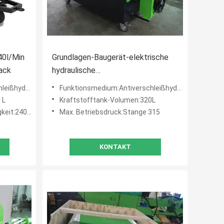
40l/Min
Grundlagen-Baugerät-elektrische
ack
hydraulische
Versorgungsbaugruppe-doppelte
32# oder 46#
Funktionsmedium:Antiverschleißhydrauliköl 32# oder 46#
Zylinder
 L
Kraftstofftank-Volumen:320L
240 l/min
Max. Betriebsdruck:Stange 315
KONTAKT