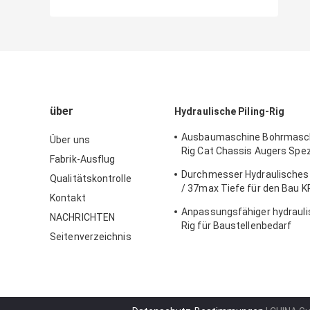
über
Hydraulische Piling-Rig
Ausbaumaschine Bohrmaschi
Über uns
Rig Cat Chassis Augers Spez
Fabrik-Ausflug
KR150C
Durchmesser Hydraulisches P
Qualitätskontrolle
/ 37max Tiefe für den Bau 
Kontakt
1500mm
Anpassungsfähiger hydraulis
NACHRICHTEN
Rig für Baustellenbedarf
Seitenverzeichnis