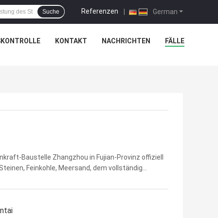
Referenzen
|
German
Suche
SKONTROLLE
KONTAKT
NACHRICHTEN
FÄLLE
raft-Baustelle Zhangzhou in Fujian-Provinz offiziell
teinen, Feinkohle, Meersand, dem vollständig
d.800mm-Durchmesser, effektiver Stapellänge
ntai