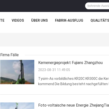
TE
VIDEOS
ÜBER UNS
FABRIK-AUSFLUG
QUALITÄT
Firma Fälle
Kernenergieprojekt Fujians Zhangzhou
2023-08-31 11:49:05
Tysim-As vorbildliches KR20C KR300C die Kernk
kommend Die Bildung besteht nachgefüllten S
verwitterten Granit und stark aus weathere
33meters. Der gegenwärtige ...
Foto-voltaische neue Energie ZhejiangTia