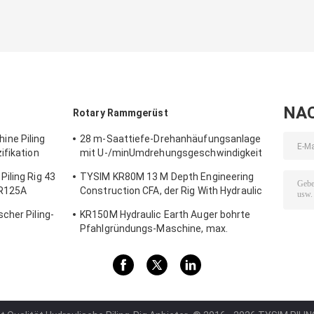
NA
Rotary Rammgerüst
ne Piling
28 m-Saattiefe-Drehanhäufungsanlage
ifikation
mit U-/minUmdrehungsgeschwindigkeit
KR80A 80 kN.m-Drehmoments 8 - 30
iling Rig 43
TYSIM KR80M 13 M Depth Engineering
KR125A
Construction CFA, der Rig With Hydraulic
Rotary Drill-Kopf Max. Diameter 600
cher Piling-
KR150M Hydraulic Earth Auger bohrte
Millimeter anhäuft
Pfahlgründungs-Maschine, max.
Durchmesser 4 Mpa-Pilot-Pressure 750
Millimeter