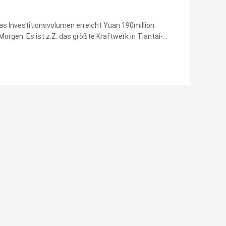
Das Investitionsvolumen erreicht Yuan 190million.
rgen. Es ist z.Z. das größte Kraftwerk in Tiantai-
 des Baus, der nahe dem Reservoir durchgeführt