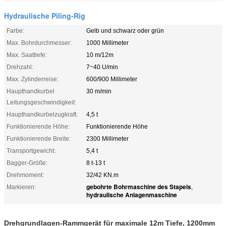
Hydraulische Piling-Rig
Farbe:
Gelb und schwarz oder grün
Max. Bohrdurchmesser:
1000 Millimeter
Max. Saattiefe:
10 m/12m
Drehzahl:
7~40 U/min
Max. Zylinderreise:
600/900 Millimeter
Haupthandkurbel
30 m/min
Leitungsgeschwindigkeit:
Haupthandkurbelzugkraft:
4,5 t
Funktionierende Höhe:
Funktionierende Höhe
Funktionierende Breite:
2300 Millimeter
Transportgewicht:
5,4 t
Bagger-Größe:
8 t-13 t
Drehmoment:
32/42 KN.m
gebohrte Bohrmaschine des Stapels
Markieren:
,
hydraulische Anlagenmaschine
Drehgrundlagen-Rammgerät für maximale 12m Tiefe, 1200mm