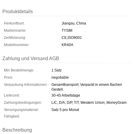
Produktdetails
Herkunftsort:
Jiangsu, China
Markenname:
TYSIM
Zertifizierung:
CE,ISO9001
Modellnummer:
KR40A
Zahlung und Versand AGB
Min Bestellmenge:
1 Satz
Preis:
negotiable
Verpackung Informationen:
Gesamttransport; Verpackt in einem flachen
Gestell.
Lieferzeit:
30-45 Arbeitstage
Zahlungsbedingungen:
L/C, D/A, D/P, T/T, Western Union, MoneyGram
Versorgungsmaterial-
Satz 5 pro Monat
Fähigkeit:
Beschreibung