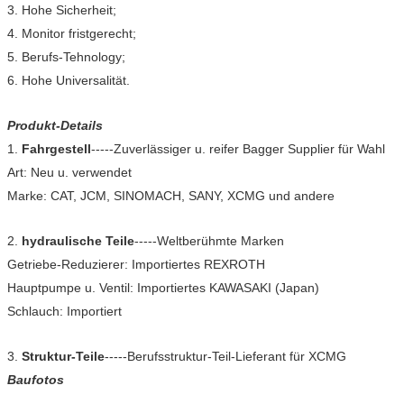
3. Hohe Sicherheit;
4. Monitor fristgerecht;
5. Berufs-Tehnology;
6. Hohe Universalität.
Produkt-Details
1.
Fahrgestell
-----Zuverlässiger u. reifer Bagger Supplier für Wahl
Art: Neu u. verwendet
Marke: CAT, JCM, SINOMACH, SANY, XCMG und andere
2.
hydraulische Teile
-----Weltberühmte Marken
Getriebe-Reduzierer: Importiertes REXROTH
Hauptpumpe u. Ventil: Importiertes KAWASAKI (Japan)
Schlauch: Importiert
3.
Struktur-Teile
-----Berufsstruktur-Teil-Lieferant für XCMG
Baufotos