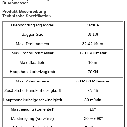
Durchmesser
Produkt-Beschreibung
Technische Spezifikation
Drehbohrung Rig Model
KR40A
Bagger Size
8t-13t
Max. Drehmoment
32-42 kN.m
Max. Bohrdurchmesser
1200 Millimeter
Max. Saattiefe
10 m
Haupthandkurbelzugkraft
70KN
Max. Zylinderreise
600/900 Millimeter
Zusätzliche Handkurbelzugkraft
kN 45
Haupthandkurbelgeschwindigkeit
30 m/min
Mastneigung (Seitenteil)
±6°
Mastneigung (Vorwärts)
-30°~﹢90°