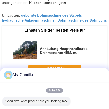
untengenannten,
Klicken „senden“ jetzt
!
gebohrte Bohrmaschine des Stapels
Umbauten:
,
hydraulische Anlagenmaschine
Bohrmaschine des Bohrlochs
,
Erhalten Sie den besten Preis für
Anhäufung Haupthandkurbel
Drehmoments 45kN.m
Anlagenmiete-Max. Depth 10m
Max. Diameter 1000mm Tysim
KR40A, Kraft 4.5t zu ziehen
Fortsetzen
Ms. Camilla
Hydraulische Piling-Rig
Mehr
9:16 AM
Good day, what product are you looking for?
fes
Anhäufung,
Anhäufungs-
Kleine
24m Hydra