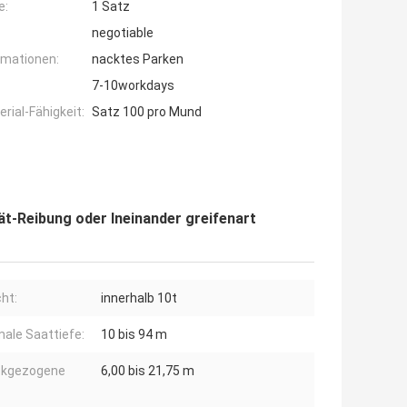
e:
1 Satz
negotiable
rmationen:
nacktes Parken
7-10workdays
ial-Fähigkeit:
Satz 100 pro Mund
-Reibung oder Ineinander greifenart
ht:
innerhalb 10t
ale Saattiefe:
10 bis 94 m
ckgezogene
6,00 bis 21,75 m