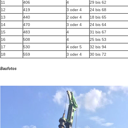
11
406
4
29 bis 62
12
419
3 oder 4
24 bis 68
13
440
2 oder 4
18 bis 65
14
470
3 oder 4
24 bis 64
15
483
4
31 bis 67
16
508
4
25 bis 53
17
530
4 oder 5
32 bis 94
18
559
3 oder 4
30 bis 72
Baufotos