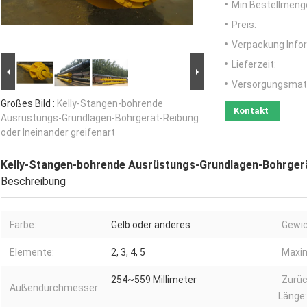
Min Bestellmeng
Preis:
Verpackung Info
Lieferzeit:
Versorgungsmater
Großes Bild :
Kelly-Stangen-bohrende
Kontakt
Ausrüstungs-Grundlagen-Bohrgerät-Reibung
oder Ineinander greifenart
Kelly-Stangen-bohrende Ausrüstungs-Grundlagen-Bohrgerät
Beschreibung
Farbe:
Gelb oder anderes
Gewic
Elemente:
2, 3, 4, 5
Maxim
254~559 Millimeter
Zurü
Außendurchmesser:
Länge: