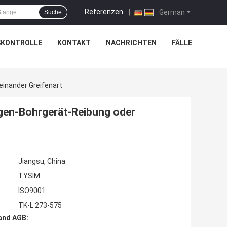
Referenzen
|
German
Suche
SKONTROLLE
KONTAKT
NACHRICHTEN
FÄLLE
inander Greifenart
gen-Bohrgerät-Reibung oder
Jiangsu, China
TYSIM
ISO9001
TK-L 273-575
and AGB: