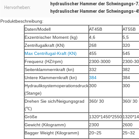
hydraulischer Hammer der Schwingungs-
Hervorheben:
hydraulischer Hammer der Schwingungs-4
Produktbeschreibung:
Daten/Modell
AT45B
AT55B
Exzentrischer Moment (kg)
4,6
5,5
Zentrifugalkraft (KN)
268
320
Max Centrifugal-Kraft (KN)
455
545
Frequenz (HZ/rpm)
2300-3000
2300-3
Seitenklammernkraft (kn)
332
382
Untere Klammernkraft (kn)
384
384
Hydrauliksystemoperationsdruck
300
300
(Stange)
Drehen Sie sich/Neigungsgrad
360/ 30
360/ 30
(℃)
Größe
1320*1450*2550
1320*14
Gewicht (Kilogramm)
2300
2600
Bagger Weight (Kilogramm)
20~25
25~32