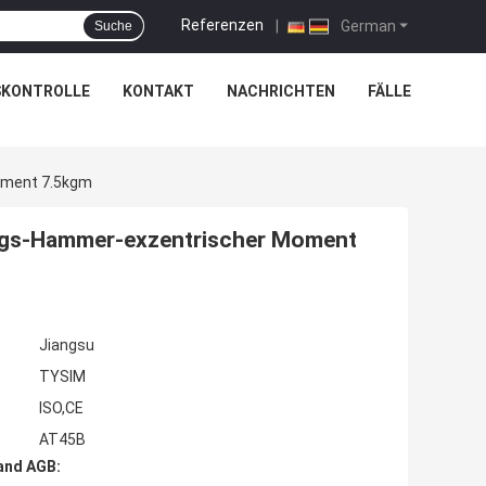
Referenzen
|
German
Suche
SKONTROLLE
KONTAKT
NACHRICHTEN
FÄLLE
oment 7.5kgm
ngs-Hammer-exzentrischer Moment
Jiangsu
TYSIM
ISO,CE
AT45B
and AGB: