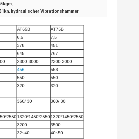
7.5kgm
,
51kn
,
hydraulischer Vibrationshammer
AT65B
AT75B
6,5
7,5
378
451
645
767
000
2300-3000
2300-3000
456
558
550
550
320
320
360/ 30
360/ 30
50*2550
1320*1450*2550
1320*1450*2550
3200
3500
32~40
40~50