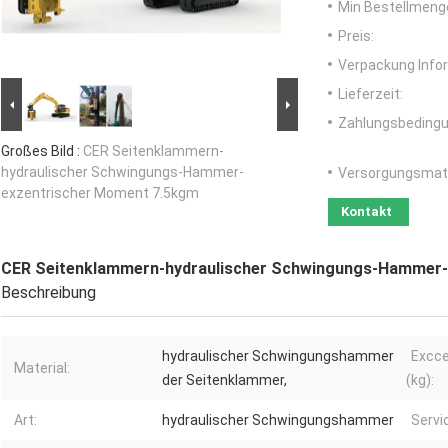
Min Bestellmeng
Preis:
Verpackung Info
Lieferzeit:
Zahlungsbedingu
Großes Bild :
CER Seitenklammern-
hydraulischer Schwingungs-Hammer-
Versorgungsmater
exzentrischer Moment 7.5kgm
Kontakt
CER Seitenklammern-hydraulischer Schwingungs-Hammer-
Beschreibung
hydraulischer Schwingungshammer
Excc
Material:
der Seitenklammer,
(kg):
Art:
hydraulischer Schwingungshammer
Servi