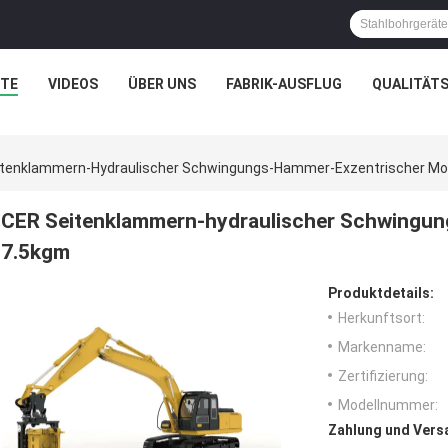
TE
VIDEOS
ÜBER UNS
FABRIK-AUSFLUG
QUALITÄT
itenklammern-Hydraulischer Schwingungs-Hammer-Exzentrischer M
CER Seitenklammern-hydraulischer Schwingu
7.5kgm
Produktdetails:
Herkunftsort:
Markenname:
Zertifizierung:
Modellnummer:
Zahlung und Vers