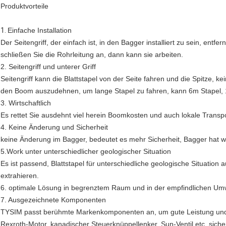
Produktvorteile
1.
Einfache Installation
Der Seitengriff, der einfach ist, in den Bagger installiert zu sein, en
schließen Sie die Rohrleitung an, dann kann sie arbeiten.
2. Seitengriff und unterer Griff
Seitengriff kann die Blattstapel von der Seite fahren und die Spitze,
den Boom auszudehnen, um lange Stapel zu fahren, kann 6m Stapel, 1
3. Wirtschaftlich
Es rettet Sie ausdehnt viel herein Boomkosten und auch lokale Transp
4. Keine Änderung und Sicherheit
keine Änderung im Bagger, bedeutet es mehr Sicherheit, Bagger hat we
5.Work unter unterschiedlicher geologischer Situation
Es ist passend, Blattstapel für unterschiedliche geologische Situati
extrahieren.
6. optimale Lösung in begrenztem Raum und in der empfindlichen Um
7. Ausgezeichnete Komponenten
TYSIM passt berühmte Markenkomponenten an, um gute Leistung und 
Rexroth-Motor, kanadischer Steuerknüppellenker, Sun-Ventil etc. siche