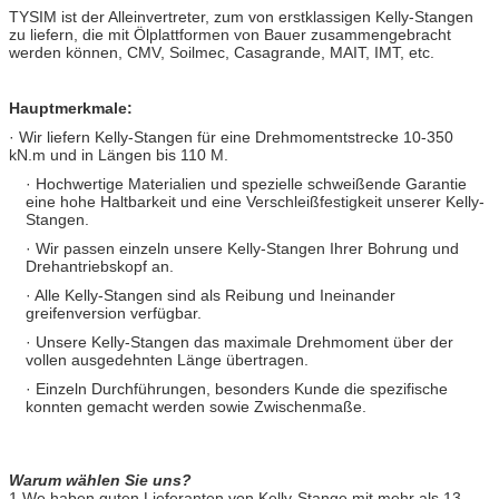
TYSIM ist der Alleinvertreter, zum von erstklassigen Kelly-Stangen
zu liefern, die mit Ölplattformen von Bauer zusammengebracht
werden können, CMV, Soilmec, Casagrande, MAIT, IMT, etc.
Hauptmerkmale:
· Wir liefern Kelly-Stangen für eine Drehmomentstrecke 10-350
kN.m und in Längen bis 110 M.
· Hochwertige Materialien und spezielle schweißende Garantie
eine hohe Haltbarkeit und eine Verschleißfestigkeit unserer Kelly-
Stangen.
· Wir passen einzeln unsere Kelly-Stangen Ihrer Bohrung und
Drehantriebskopf an.
· Alle Kelly-Stangen sind als Reibung und Ineinander
greifenversion verfügbar.
· Unsere Kelly-Stangen das maximale Drehmoment über der
vollen ausgedehnten Länge übertragen.
· Einzeln Durchführungen, besonders Kunde die spezifische
konnten gemacht werden sowie Zwischenmaße.
Warum wählen Sie uns?
1.We haben guten Lieferanten von Kelly-Stange mit mehr als 13