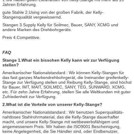
Jahren Erfahrung.
gute Stahle 2.Using von der großen Fabrik, der Kelly-
Stangenqualität vergewissernd.
Stangen 3.Supply Kelly für Soilmec, Bauer, SANY, XCMG und
andere Marken des Drehbohrgeräts.
Preis 4.Competitive.
FAQ
Stange 1.What ein bisschen Kelly kann wir zur Verfügung
stellen?
Amerikanischer Nationalstandard.: Wir können Kelly-Stangen für
das fast ganzes Markendrehbohrgerät, die Ineinander greifenkelly-
Stange zur Verfügung stellen und Reibung Kelly-Stange, sind höchst
für Bauer, IMT, MAIT, SOILMEC, SANY, TEG, SUNWARD, XCMG,
etc. Für zehn Jahre Erfahrung, stellen Sie alle Weltkunden mit guter
Zufriedenheit zur Verfügung.
2.What ist die Vorteile von unserer Kelly-Stange?
Amerikanischer Nationalstandard.: Wir benutzen Superqualitäts-
nahtloses Stahlrohrmaterial, das die Kelly-Stange dauerhafter
macht, und unsere Kelly-Stange mit wettbewerbsfähigem und
angemessenem Preis. Wir haben die ISO9001 Bescheinigung,
keine Angelegenheit, die Sie Händler sind, oder Endbenutzer,