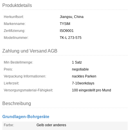
Produktdetails
Herkunftsort:
Jiangsu, China
Markenname:
TYSIM
Zertifizierung:
ISO9001
Modellnummer:
TK-L 273-575
Zahlung und Versand AGB
Min Bestellmenge:
1 Satz
Preis:
negotiable
Verpackung Informationen:
nacktes Parken
Lieferzeit:
7-10workdays
Versorgungsmaterial-Fähigkeit:
100 eingestellt pro Mund
Beschreibung
Grundlagen-Bohrgeräte
Farbe:
Gelb oder anderes