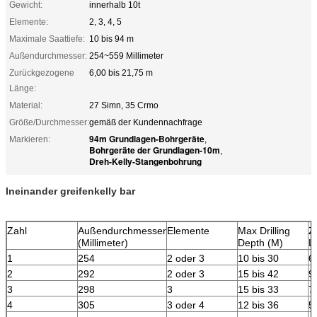
Gewicht:
innerhalb 10t
Elemente:
2, 3, 4, 5
Maximale Saattiefe:
10 bis 94 m
Außendurchmesser:
254~559 Millimeter
Zurückgezogene
6,00 bis 21,75 m
Länge:
Material:
27 Simn, 35 Crmo
Größe/Durchmesser:
gemäß der Kundennachfrage
94m Grundlagen-Bohrgeräte
Markieren:
,
Bohrgeräte der Grundlagen-10m
,
Dreh-Kelly-Stangenbohrung
Ineinander greifenkelly bar
Zahl
Außendurchmesser
Elemente
Max Drilling
Z
(Millimeter)
Depth (M)
L
1
254
2 oder 3
10 bis 30
6
2
292
2 oder 3
15 bis 42
9
3
298
3
15 bis 33
7
4
305
3 oder 4
12 bis 36
5