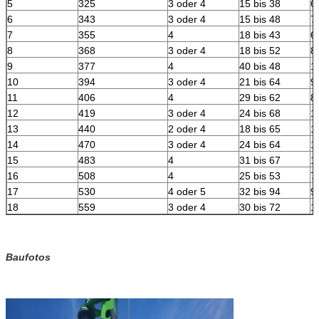
5
325
3 oder 4
15 bis 38
6
6
343
3 oder 4
15 bis 48
7
7
355
4
18 bis 43
6
8
368
3 oder 4
18 bis 52
8
9
377
4
40 bis 48
1
10
394
3 oder 4
21 bis 64
9
11
406
4
29 bis 62
8
12
419
3 oder 4
24 bis 68
1
13
440
2 oder 4
18 bis 65
1
14
470
3 oder 4
24 bis 64
1
15
483
4
31 bis 67
1
16
508
4
25 bis 53
7
17
530
4 oder 5
32 bis 94
9
18
559
3 oder 4
30 bis 72
1
Baufotos