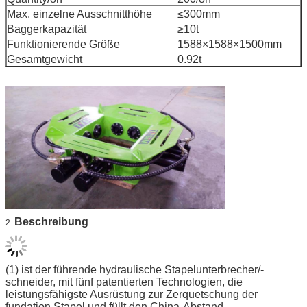
Max. einzelne Ausschnitthöhe
≤300mm
Baggerkapazität
≥10t
Funktionierende Größe
1588×1588×1500mm
Gesamtgewicht
0.92t
Beschreibung
2.
(1) ist der führende hydraulische Stapelunterbrecher/-
schneider, mit fünf patentierten Technologien, die
leistungsfähigste Ausrüstung zur Zerquetschung der
fundation Stapel und füllt den China-Abstand.