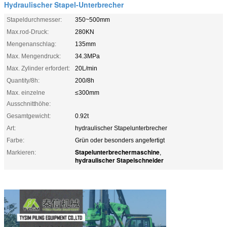
Hydraulischer Stapel-Unterbrecher
Stapeldurchmesser:
350~500mm
Max.rod-Druck:
280KN
Mengenanschlag:
135mm
Max. Mengendruck:
34.3MPa
Max. Zylinder erfordert:
20L/min
Quantity/8h:
200/8h
Max. einzelne
≤300mm
Ausschnitthöhe:
Gesamtgewicht:
0.92t
Art:
hydraulischer Stapelunterbrecher
Farbe:
Grün oder besonders angefertigt
Stapelunterbrechermaschine
Markieren:
,
hydraulischer Stapelschneider