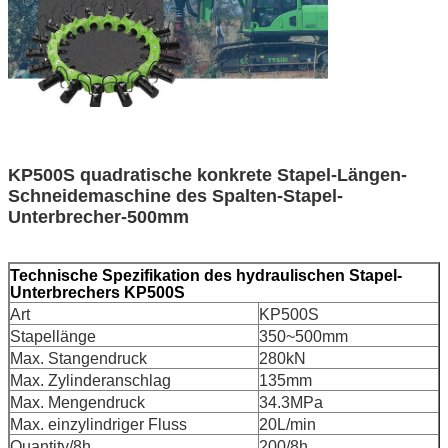
KP500S quadratische konkrete Stapel-Längen-
Schneidemaschine des Spalten-Stapel-
Unterbrecher-500mm
Technische Spezifikation des hydraulischen Stapel-
Unterbrechers KP500S
Art
KP500S
Stapellänge
350~500mm
Max. Stangendruck
280kN
Max. Zylinderanschlag
135mm
Max. Mengendruck
34.3MPa
Max. einzylindriger Fluss
20L/min
Quantity/8h
200/8h