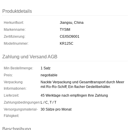
Produktdetails
Herkunftsort:
Jiangsu, China
Markenname:
TYSIM
Zertifizierung:
CE/ISO9001
Modellnummer:
KR125C
Zahlung und Versand AGB
Min Bestellmenge:
1 Satz
Preis:
negotiable
Verpackung
Nackte Verpackung und Gesamttransport durch Meer
mit Ro-Ro-Schiff; Ein flacher Gestellbehälter.
Informationen:
Lieferzeit:
45 Werktage nach empfingen Ihre Zahlung
Zahlungsbedingungen:
L / C, T / T
Versorgungsmaterial-
30 Sätze pro Monat
Fähigkeit:
Beschreibung