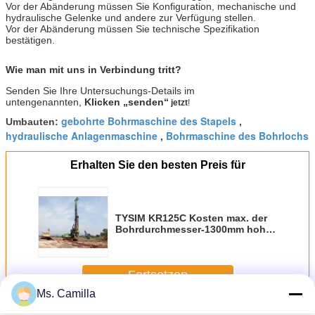
Vor der Abänderung müssen Sie Konfiguration, mechanische und
hydraulische Gelenke und andere zur Verfügung stellen.
Vor der Abänderung müssen Sie technische Spezifikation
bestätigen.
Wie man mit uns in Verbindung tritt?
Senden Sie Ihre Untersuchungs-Details im
untengenannten,
Klicken „senden“
jetzt
!
gebohrte Bohrmaschine des Stapels
Umbauten:
,
hydraulische Anlagenmaschine
Bohrmaschine des Bohrlochs
,
Erhalten Sie den besten Preis für
TYSIM KR125C Kosten max. der
Bohrdurchmesser-1300mm hohe
Stabilität Maximum-Saattiefe-43m
niedriges hydraulische
Ölplattform
Fortsetzen
Ms. Camilla
Hydraulische Piling-Rig
Mehr