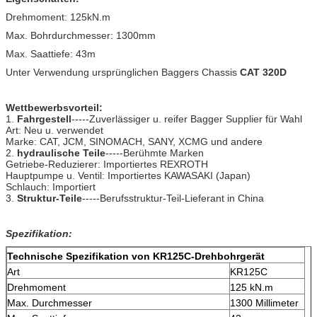
Drehmoment: 125kN.m
Max. Bohrdurchmesser: 1300mm
Max. Saattiefe: 43m
Unter Verwendung ursprünglichen Baggers Chassis
CAT 320D
Wettbewerbsvorteil:
1.
Fahrgestell
-----Zuverlässiger u. reifer Bagger Supplier für Wahl
Art: Neu u. verwendet
Marke: CAT, JCM, SINOMACH, SANY, XCMG und andere
2.
hydraulische Teile
-----Berühmte Marken
Getriebe-Reduzierer: Importiertes REXROTH
Hauptpumpe u. Ventil: Importiertes KAWASAKI (Japan)
Schlauch: Importiert
3.
Struktur-Teile
-----Berufsstruktur-Teil-Lieferant in China
Spezifikation:
Technische Spezifikation von KR125C-Drehbohrgerät
Art
KR125C
Drehmoment
125 kN.m
Max. Durchmesser
1300 Millimeter