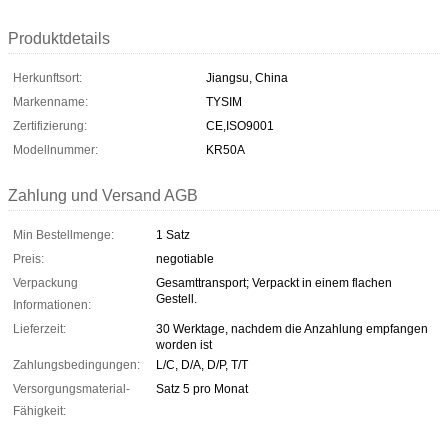
Produktdetails
Herkunftsort:
Jiangsu, China
Markenname:
TYSIM
Zertifizierung:
CE,ISO9001
Modellnummer:
KR50A
Zahlung und Versand AGB
Min Bestellmenge:
1 Satz
Preis:
negotiable
Verpackung
Gesamttransport; Verpackt in einem flachen
Gestell.
Informationen:
Lieferzeit:
30 Werktage, nachdem die Anzahlung empfangen
worden ist
Zahlungsbedingungen:
L/C, D/A, D/P, T/T
Versorgungsmaterial-
Satz 5 pro Monat
Fähigkeit: