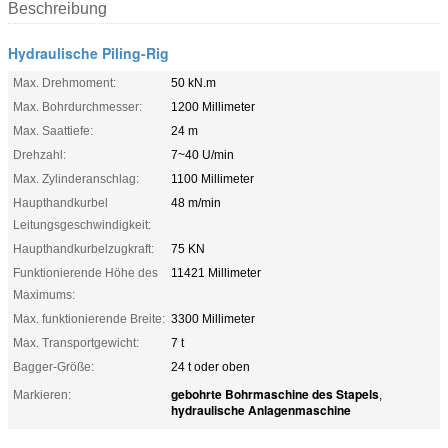
Beschreibung
Hydraulische Piling-Rig
Max. Drehmoment:
50 kN.m
Max. Bohrdurchmesser:
1200 Millimeter
Max. Saattiefe:
24 m
Drehzahl:
7~40 U/min
Max. Zylinderanschlag:
1100 Millimeter
Haupthandkurbel
48 m/min
Leitungsgeschwindigkeit:
Haupthandkurbelzugkraft:
75 KN
Funktionierende Höhe des
11421 Millimeter
Maximums:
Max. funktionierende Breite:
3300 Millimeter
Max. Transportgewicht:
7 t
Bagger-Größe:
24 t oder oben
gebohrte Bohrmaschine des Stapels
Markieren:
,
hydraulische Anlagenmaschine