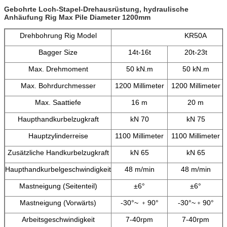
Gebohrte Loch-Stapel-Drehausrüstung, hydraulische
Anhäufung Rig Max Pile Diameter 1200mm
Drehbohrung Rig Model
KR50A
Bagger Size
14t-16t
20t-23t
Max. Drehmoment
50 kN.m
50 kN.m
Max. Bohrdurchmesser
1200 Millimeter
1200 Millimeter
Max. Saattiefe
16 m
20 m
Haupthandkurbelzugkraft
kN 70
kN 75
Hauptzylinderreise
1100 Millimeter
1100 Millimeter
Zusätzliche Handkurbelzugkraft
kN 65
kN 65
Haupthandkurbelgeschwindigkeit
48 m/min
48 m/min
Mastneigung (Seitenteil)
±6°
±6°
Mastneigung (Vorwärts)
-30°~ ﹢90°
-30°~﹢90°
Arbeitsgeschwindigkeit
7-40rpm
7-40rpm