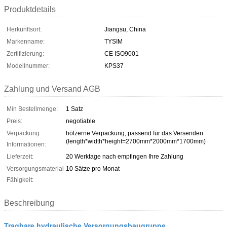
Produktdetails
Herkunftsort:
Jiangsu, China
Markenname:
TYSIM
Zertifizierung:
CE ISO9001
Modellnummer:
KPS37
Zahlung und Versand AGB
Min Bestellmenge:
1 Satz
Preis:
negotiable
Verpackung
hölzerne Verpackung, passend für das Versenden
(length*width*height=2700mm*2000mm*1700mm)
Informationen:
Lieferzeit:
20 Werktage nach empfingen Ihre Zahlung
Versorgungsmaterial-
10 Sätze pro Monat
Fähigkeit:
Beschreibung
Tragbare hydraulische Versorgungsbaugruppe