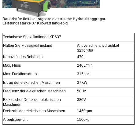
Dauerhafte flexible tragbare elektrische Hydraulikaggregat-
Leistungsstärke 37 Kilowatt langlebig
Technische Spezifikationen KPS37
Halten Sie Flüssigkeit instand
Antiverschleißhydrauliköl
32#or46#
Kapazität des Behälters
470L
Max. Fluss
240L/min
Max. Funktionsdruck
315bar
Ertrag der elektrischen Maschinen
37KW
Frequenz der elektrischen Maschinen
50Hz
Elektrischer Druck der elektrischen
380V
Maschinen
Drehzahl der elektrischen Maschinen
1460rpm
Arbeitsgewicht
1500kg