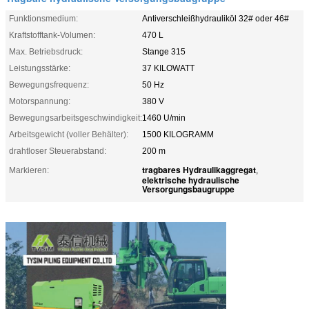
Funktionsmedium:
Antiverschleißhydrauliköl 32# oder 46#
Kraftstofftank-Volumen:
470 L
Max. Betriebsdruck:
Stange 315
Leistungsstärke:
37 KILOWATT
Bewegungsfrequenz:
50 Hz
Motorspannung:
380 V
Bewegungsarbeitsgeschwindigkeit:
1460 U/min
Arbeitsgewicht (voller Behälter):
1500 KILOGRAMM
drahtloser Steuerabstand:
200 m
tragbares Hydraulikaggregat
Markieren:
,
elektrische hydraulische
Versorgungsbaugruppe