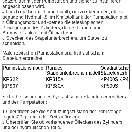
setzen, der mit der Pumpstation und sicher zu installieren
angeschlossen wird.
Durch die Beobachtung mouth, um zu überprüfen, ob es
4.
genügend Hydrauliköl im Kraftstofftank der Pumpstation gibt.
Öffnungsmotor und -betrieb die teleskopischen
5.
Bewegungen des Zylinders, den Schlauch- und
Brennstofftankvoll mit Öl machend.
Strecken des Stapelunterbrechers, um Stapel zu
6.
schneiden.
Match zwischen Pumpstation und hydraulischem
Stapelunterbrecher:
Pumpstationsmodell
Rundes
Quadratisches
Stapelunterbrechermodell
Stapelunterbr
KPS22
KP315A
KP400S KP45
KPS37
KP380A
KP500S
Sicherheitswartung des hydraulischen Stapelunterbrechers
und der Pumpstation:
Überprüfen Sie die Abnutzungszustand der Bohrstange
1.
regelmäßig, um in der Zeit zu ändern.
Überprüfen Sie ob vorhandenes Öllecken des Zylinders
2.
und der hydraulischen Teile.