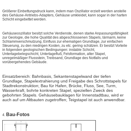
Größerer Einbettungsdruck kann, indem man Oszillator erzielt werden anstelle
des Gehäuse-Antriebs-Adapters, Gehäuse umkleidet, kann sogar in der harten
Schicht eingebettet werden.
Gehäuseoszillator besitzt solche Verdienste, denen starke Anpassungsfähigkeit
zur Geologie, die hohe Qualität des abgeschlossenen Stapels, lärmarm, keine
Schlammverschmutzung, Einfluss zur ehemaligen Grundlage, zur einfachen
Steuerung, zu den niedrigen Kosten, zu etc. gering schätzen. Er besitzt Vorteile
in folgenden geologischen Bedingungen: instable Schicht,
Untertagebelegschicht, Untertagefluß, Felsformation, alter Stapel,
unregelmäßiger Flussstein, Treibsand, Grundlage des Notfalls und
vorübergehendes Gebäude.
Einsatzbereich: Bahnbasis, Sekantenstapelwand der tiefen
Grundlage, Stapelextrahierung und Freigabe des Schrottstapels für
Stadtrekonstruktion; Bau für Hafen, Brücke, Fluss, See, Turm,
Wasserkraft, bohrte konkreten Stapel, speziellen Zweck des
gebohrten Stapels. Gehäusebauklagen für Innenstadtbau, wird er
auch auf um Altbauten zugetroffen; Teigstapel ist auch anwendbar.
Bau-Fotos
4.