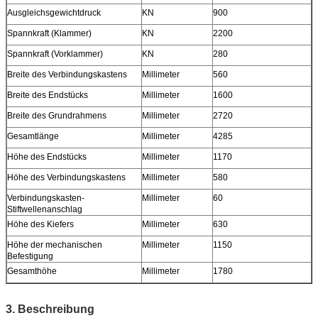
Ausgleichsgewichtdruck
KN
900
Spannkraft (Klammer)
KN
2200
Spannkraft (Vorklammer)
KN
280
Breite des Verbindungskastens
Millimeter
560
Breite des Endstücks
Millimeter
1600
Breite des Grundrahmens
Millimeter
2720
Gesamtlänge
Millimeter
4285
Höhe des Endstücks
Millimeter
1170
Höhe des Verbindungskastens
Millimeter
580
Verbindungskasten-
Millimeter
60
Stiftwellenanschlag
Höhe des Kiefers
Millimeter
630
Höhe der mechanischen
Millimeter
1150
Befestigung
Gesamthöhe
Millimeter
1780
3. Beschreibung