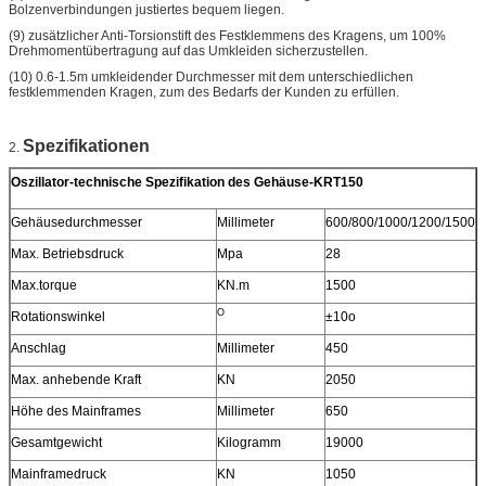
Bolzenverbindungen justiertes bequem liegen.
(9) zusätzlicher Anti-Torsionstift des Festklemmens des Kragens, um 100%
Drehmomentübertragung auf das Umkleiden sicherzustellen.
(10) 0.6-1.5m umkleidender Durchmesser mit dem unterschiedlichen
festklemmenden Kragen, zum des Bedarfs der Kunden zu erfüllen.
Spezifikationen
2.
Oszillator-technische Spezifikation des Gehäuse-KRT150
Gehäusedurchmesser
Millimeter
600/800/1000/1200/1500
Max. Betriebsdruck
Mpa
28
Max.torque
KN.m
1500
O
Rotationswinkel
±10o
Anschlag
Millimeter
450
Max. anhebende Kraft
KN
2050
Höhe des Mainframes
Millimeter
650
Gesamtgewicht
Kilogramm
19000
Mainframedruck
KN
1050