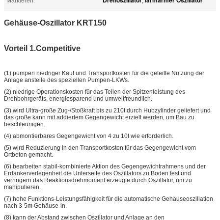
Markieren:
,
Gehäuse-Oszillator KRT150
Vorteil 1.Competitive
(1) pumpen niedriger Kauf und Transportkosten für die geteilte Nutzung der
Anlage anstelle des speziellen Pumpen-LKWs.
(2) niedrige Operationskosten für das Teilen der Spitzenleistung des
Drehbohrgeräts, energiesparend und umweltfreundlich.
(3) wird Ultra-große Zug-/Stoßkraft bis zu 210t durch Hubzylinder geliefert und
das große kann mit addiertem Gegengewicht erzielt werden, um Bau zu
beschleunigen.
(4) abmontierbares Gegengewicht von 4 zu 10t wie erforderlich.
(5) wird Reduzierung in den Transportkosten für das Gegengewicht vom
Ortbeton gemacht.
(6) bearbeiten stabil-kombinierte Aktion des Gegengewichtrahmens und der
Erdankerverlegenheit die Unterseite des Oszillators zu Boden fest und
verringern das Reaktionsdrehmoment erzeugte durch Oszillator, um zu
manipulieren.
(7) hohe Funktions-Leistungsfähigkeit für die automatische Gehäuseoszillation
nach 3-5m Gehäuse-in.
(8) kann der Abstand zwischen Oszillator und Anlage an den