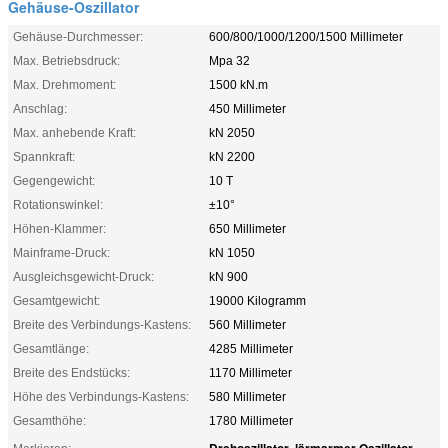
Gehäuse-Oszillator
Gehäuse-Durchmesser:
600/800/1000/1200/1500 Millimeter
Max. Betriebsdruck:
Mpa 32
Max. Drehmoment:
1500 kN.m
Anschlag:
450 Millimeter
Max. anhebende Kraft:
kN 2050
Spannkraft:
kN 2200
Gegengewicht:
10 T
Rotationswinkel:
±10°
Höhen-Klammer:
650 Millimeter
Mainframe-Druck:
kN 1050
Ausgleichsgewicht-Druck:
kN 900
Gesamtgewicht:
19000 Kilogramm
Breite des Verbindungs-Kastens:
560 Millimeter
Gesamtlänge:
4285 Millimeter
Breite des Endstücks:
1170 Millimeter
Höhe des Verbindungs-Kastens:
580 Millimeter
Gesamthöhe:
1780 Millimeter
Drehoszillator
lärmarmer Oszillator