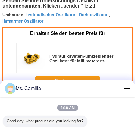
Senden Sie Ihre Untersuchungs-Details im
untengenannten,
Klicken „senden“ jetzt
!
hydraulischer Oszillator
Drehoszillator
Umbauten:
,
,
lärmarmer Oszillator
Erhalten Sie den besten Preis für
Hydrauliksystem-umkleidender
Oszillator für Millimeterdes
durchmessers 600-1500
Mantelrohr-hohe
Leistungsfähigkeit
Fortsetzen
Ms. Camilla
Gehäuse-Oszillator
Mehr
3:18 AM
Good day, what product are you looking for?
dender
1500 kN.m-
Vorübergehendes
±10°-Rotations-
Oszilla
nimaler
Drehmoment-
Gebäudefundament-
Winkel-Gehäuse-
Maschi