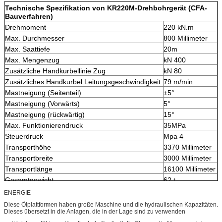
Technische Spezifikation von KR220M-Drehbohrgerät (CFA-
Bauverfahren)
Drehmoment
220 kN.m
Max. Durchmesser
800 Millimeter
Max. Saattiefe
20m
Max. Mengenzug
kN 400
Zusätzliche Handkurbellinie Zug
kN 80
Zusätzliches Handkurbel Leitungsgeschwindigkeit
79 m/min
Mastneigung (Seitenteil)
±5°
Mastneigung (Vorwärts)
5°
Mastneigung (rückwärtig)
15°
Max. Funktionierendruck
35MPa
Steuerdruck
Mpa 4
Transporthöhe
3370 Millimeter
Transportbreite
3000 Millimeter
Transportlänge
16100 Millimeter
Gesamtgewicht
62 t
ENERGIE
Diese Ölplattformen haben große Maschine und die hydraulischen Kapazitäten.
Dieses übersetzt in die Anlagen, die in der Lage sind zu verwenden