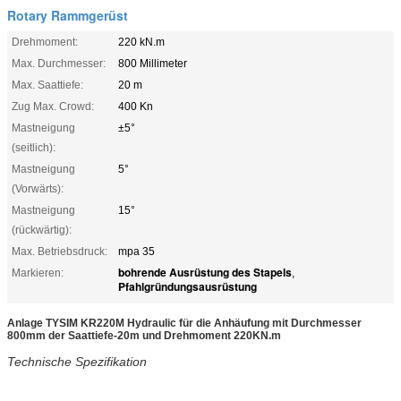
Rotary Rammgerüst
Drehmoment:
220 kN.m
Max. Durchmesser:
800 Millimeter
Max. Saattiefe:
20 m
Zug Max. Crowd:
400 Kn
Mastneigung
±5°
(seitlich):
Mastneigung
5°
(Vorwärts):
Mastneigung
15°
(rückwärtig):
Max. Betriebsdruck:
mpa 35
bohrende Ausrüstung des Stapels
Markieren:
,
Pfahlgründungsausrüstung
Anlage TYSIM KR220M Hydraulic für die Anhäufung mit Durchmesser
800mm der Saattiefe-20m und Drehmoment 220KN.m
Technische Spezifikation