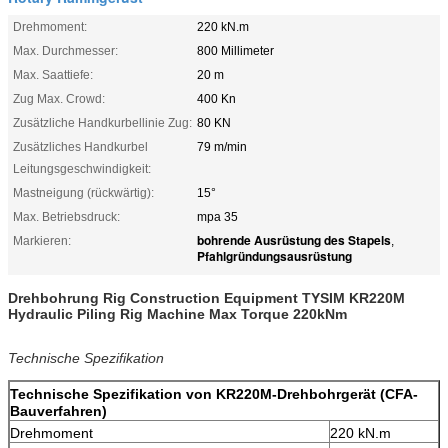
Drehmoment:
220 kN.m
Max. Durchmesser:
800 Millimeter
Max. Saattiefe:
20 m
Zug Max. Crowd:
400 Kn
Zusätzliche Handkurbellinie Zug:
80 KN
Zusätzliches Handkurbel
79 m/min
Leitungsgeschwindigkeit:
Mastneigung (rückwärtig):
15°
Max. Betriebsdruck:
mpa 35
bohrende Ausrüstung des Stapels
Markieren:
,
Pfahlgründungsausrüstung
Drehbohrung Rig Construction Equipment TYSIM KR220M
Hydraulic Piling Rig Machine Max Torque 220kNm
Technische Spezifikation
Technische Spezifikation von KR220M-Drehbohrgerät (CFA-
Bauverfahren)
Drehmoment
220 kN.m