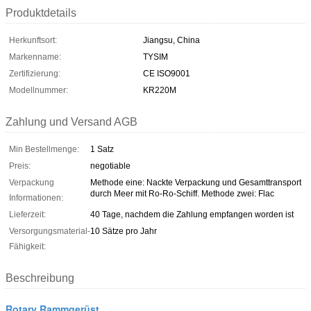
Produktdetails
Herkunftsort:
Jiangsu, China
Markenname:
TYSIM
Zertifizierung:
CE ISO9001
Modellnummer:
KR220M
Zahlung und Versand AGB
Min Bestellmenge:
1 Satz
Preis:
negotiable
Verpackung
Methode eine: Nackte Verpackung und Gesamttransport
durch Meer mit Ro-Ro-Schiff. Methode zwei: Flac
Informationen:
Lieferzeit:
40 Tage, nachdem die Zahlung empfangen worden ist
Versorgungsmaterial-
10 Sätze pro Jahr
Fähigkeit:
Beschreibung
Rotary Rammgerüst