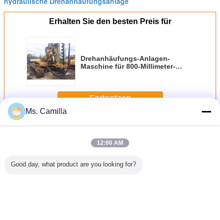
hydraulische Drehanhäufungsanlage
Erhalten Sie den besten Preis für
Drehanhäufungs-Anlagen-
Maschine für 800-Millimeter-
Durchmessers 20 M Tiefe bohrte
Stapel-Bau
Fortsetzen
Ms. Camilla
Rotary Rammgerüst
Mehr
12:00 AM
Good day, what product are you looking for?
Bau-
Tiefe der
Wasser-Brunnen-
Bohrloch-
Gebohrte
-Stapel-
KR125A-
hydraulische
Bohrmaschine,
Stapel-tr
e KR80M
hydraulische
Anhäufungs-
hydraulische
Maschine
Drehanhäufungs-
Anlagen-
gebohrte
Anlagen-43m
Ausrüstung
Anhäufungsmax.
DrehSaattiefe
Ändern Sie Sprache