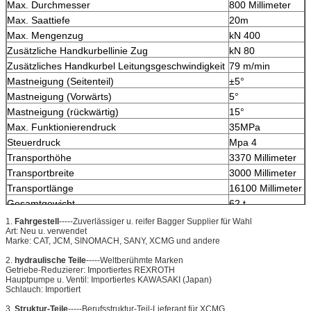
Max. Durchmesser
800 Millimeter
Max. Saattiefe
20m
Max. Mengenzug
kN 400
Zusätzliche Handkurbellinie Zug
kN 80
Zusätzliches Handkurbel Leitungsgeschwindigkeit
79 m/min
Mastneigung (Seitenteil)
±5°
Mastneigung (Vorwärts)
5°
Mastneigung (rückwärtig)
15°
Max. Funktionierendruck
35MPa
Steuerdruck
Mpa 4
Transporthöhe
3370 Millimeter
Transportbreite
3000 Millimeter
Transportlänge
16100 Millimeter
Gesamtgewicht
62 t
1.
Fahrgestell
-----Zuverlässiger u. reifer Bagger Supplier für Wahl
Art: Neu u. verwendet
Marke: CAT, JCM, SINOMACH, SANY, XCMG und andere
2.
hydraulische Teile
-----Weltberühmte Marken
Getriebe-Reduzierer: Importiertes REXROTH
Hauptpumpe u. Ventil: Importiertes KAWASAKI (Japan)
Schlauch: Importiert
3.
Struktur-Teile
-----Berufsstruktur-Teil-Lieferant für XCMG