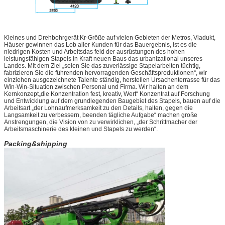
Kleines und Drehbohrgerät Kr-Größe auf vielen Gebieten der Metros, Viadukt,
Häuser gewinnen das Lob aller Kunden für das Bauergebnis, ist es die
niedrigen Kosten und Arbeitsdas feld der ausrüstungen des hohen
leistungsfähigen Stapels in Kraft neuen Baus das urbanizational unseres
Landes. Mit dem Ziel „seien Sie das zuverlässige Stapelarbeiten tüchtig,
fabrizieren Sie die führenden hervorragenden Geschäftsproduktionen“, wir
einziehen ausgezeichnete Talente ständig, herstellen Ursachenterrasse für das
Win-Win-Situation zwischen Personal und Firma. Wir halten an dem
Kernkonzept„die Konzentration fest, kreativ, Wert“ Konzentrat auf Forschung
und Entwicklung auf dem grundlegenden Baugebiet des Stapels, bauen auf die
Arbeitsart „der Lohnaufmerksamkeit zu den Details, halten, gegen die
Langsamkeit zu verbessern, beenden tägliche Aufgabe“ machen große
Anstrengungen, die Vision von zu verwirklichen, „der Schrittmacher der
Arbeitsmaschinerie des kleinen und Stapels zu werden“.
Packing&shipping