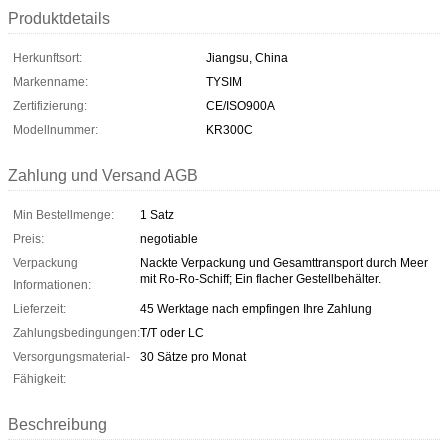
Produktdetails
Herkunftsort:
Jiangsu, China
Markenname:
TYSIM
Zertifizierung:
CE/ISO900A
Modellnummer:
KR300C
Zahlung und Versand AGB
Min Bestellmenge:
1 Satz
Preis:
negotiable
Verpackung
Nackte Verpackung und Gesamttransport durch Meer
mit Ro-Ro-Schiff; Ein flacher Gestellbehälter.
Informationen:
Lieferzeit:
45 Werktage nach empfingen Ihre Zahlung
Zahlungsbedingungen:
T/T oder LC
Versorgungsmaterial-
30 Sätze pro Monat
Fähigkeit:
Beschreibung