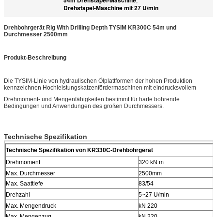
,
Drehstapel-Maschine mit 27 U/min
Drehbohrgerät Rig With Drilling Depth TYSIM KR300C 54m und
Durchmesser 2500mm
Produkt-Beschreibung
Die TYSIM-Linie von hydraulischen Ölplattformen der hohen Produktion
kennzeichnen Hochleistungskatzenfördermaschinen mit eindrucksvollem
Drehmoment- und Mengenfähigkeiten bestimmt für harte bohrende
Bedingungen und Anwendungen des großen Durchmessers.
Technische Spezifikation
Technische Spezifikation von KR330C-Drehbohrgerät
Drehmoment
320 kN.m
Max. Durchmesser
2500mm
Max. Saattiefe
83/54
Drehzahl
5~27 U/min
Max. Mengendruck
kN 220
Max. Mengenzug
kN 220