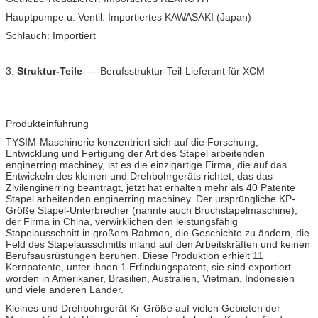
Hauptpumpe u. Ventil: Importiertes KAWASAKI (Japan)
Schlauch: Importiert
3.
Struktur-Teile
-----Berufsstruktur-Teil-Lieferant für XCM
Produkteinführung
TYSIM-Maschinerie konzentriert sich auf die Forschung,
Entwicklung und Fertigung der Art des Stapel arbeitenden
enginerring machiney, ist es die einzigartige Firma, die auf das
Entwickeln des kleinen und Drehbohrgeräts richtet, das das
Zivilenginerring beantragt, jetzt hat erhalten mehr als 40 Patente
Stapel arbeitenden enginerring machiney. Der ursprüngliche KP-
Größe Stapel-Unterbrecher (nannte auch Bruchstapelmaschine),
der Firma in China, verwirklichen den leistungsfähig
Stapelausschnitt in großem Rahmen, die Geschichte zu ändern, die
Feld des Stapelausschnitts inland auf den Arbeitskräften und keinen
Berufsausrüstungen beruhen. Diese Produktion erhielt 11
Kernpatente, unter ihnen 1 Erfindungspatent, sie sind exportiert
worden in Amerikaner, Brasilien, Australien, Vietman, Indonesien
und viele anderen Länder.
Kleines und Drehbohrgerät Kr-Größe auf vielen Gebieten der