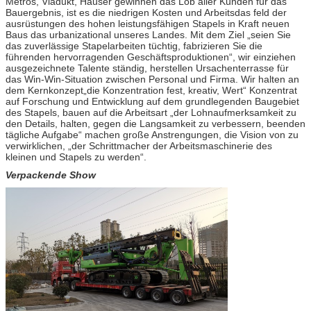
Metros, Viadukt, Häuser gewinnen das Lob aller Kunden für das
Bauergebnis, ist es die niedrigen Kosten und Arbeitsdas feld der
ausrüstungen des hohen leistungsfähigen Stapels in Kraft neuen
Baus das urbanizational unseres Landes. Mit dem Ziel „seien Sie
das zuverlässige Stapelarbeiten tüchtig, fabrizieren Sie die
führenden hervorragenden Geschäftsproduktionen“, wir einziehen
ausgezeichnete Talente ständig, herstellen Ursachenterrasse für
das Win-Win-Situation zwischen Personal und Firma. Wir halten an
dem Kernkonzept„die Konzentration fest, kreativ, Wert“ Konzentrat
auf Forschung und Entwicklung auf dem grundlegenden Baugebiet
des Stapels, bauen auf die Arbeitsart „der Lohnaufmerksamkeit zu
den Details, halten, gegen die Langsamkeit zu verbessern, beenden
tägliche Aufgabe“ machen große Anstrengungen, die Vision von zu
verwirklichen, „der Schrittmacher der Arbeitsmaschinerie des
kleinen und Stapels zu werden“.
Verpackende Show