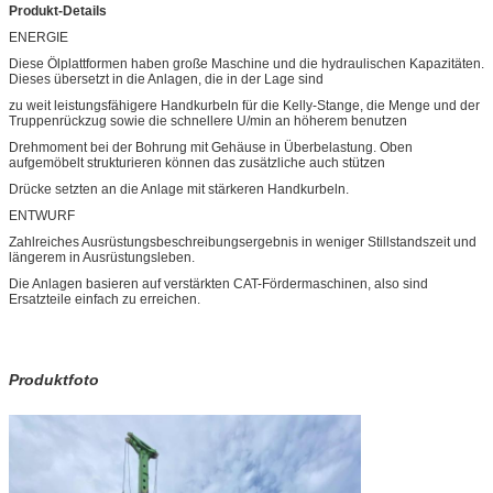
Modell
CAT-C9
Produkt-Details
Zylinder number*diameter*stroke (Millimeter)
6*125*147
ENERGIE
Verschiebung (L)
10,8
Diese Ölplattformen haben große Maschine und die hydraulischen Kapazitäten.
Dieses übersetzt in die Anlagen, die in der Lage sind
Nennleistung (kW/rpm)
259/1800
zu weit leistungsfähigere Handkurbeln für die Kelly-Stange, die Menge und der
Ertragstandard
Europäisches III
Truppenrückzug sowie die schnellere U/min an höherem benutzen
Kelly-Stange
Drehmoment bei der Bohrung mit Gehäuse in Überbelastung. Oben
aufgemöbelt strukturieren können das zusätzliche auch stützen
Art
Ineinander greifen
Reibung
Drücke setzten an die Anlage mit stärkeren Handkurbeln.
Section*length
4*15000 (Standard)
6*15000 (optional)
ENTWURF
Tiefe
54m
83m
Zahlreiches Ausrüstungsbeschreibungsergebnis in weniger Stillstandszeit und
längerem in Ausrüstungsleben.
Die Anlagen basieren auf verstärkten CAT-Fördermaschinen, also sind
Ersatzteile einfach zu erreichen.
Produktfoto