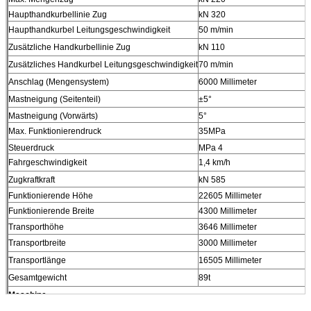
Haupthandkurbellinie Zug
kN 320
Haupthandkurbel Leitungsgeschwindigkeit
50 m/min
Zusätzliche Handkurbellinie Zug
kN 110
Zusätzliches Handkurbel Leitungsgeschwindigkeit
70 m/min
Anschlag (Mengensystem)
6000 Millimeter
Mastneigung (Seitenteil)
±5°
Mastneigung (Vorwärts)
5°
Max. Funktionierendruck
35MPa
Steuerdruck
MPa 4
Fahrgeschwindigkeit
1,4 km/h
Zugkraftkraft
kN 585
Funktionierende Höhe
22605 Millimeter
Funktionierende Breite
4300 Millimeter
Transporthöhe
3646 Millimeter
Transportbreite
3000 Millimeter
Transportlänge
16505 Millimeter
Gesamtgewicht
89t
Maschine