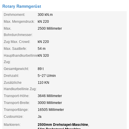
Rotary Rammgerüst
Drehmoment:
300 kN.m
Max. Mengendruck:
kN 220
Max.
2500 Millimeter
Bohrdurchmesser:
Zug Max. Crowd:
kN 220
Max. Saattiefe:
54 m
Haupthandkurbellinie
kN 320
Zug:
Gesamtgewicht:
89 t
Drehzahl:
5~27 U/min
Zusätzliche
110 KN
Handkurbellinie Zug:
Transport-Höhe:
3646 Millimeter
Transport-Breite:
3000 Millimeter
Transportlänge:
16505 Millimeter
Custoumize:
Ja
2500mm Drehstapel-Maschine
Markieren:
,
54m Drehstapel-Maschine