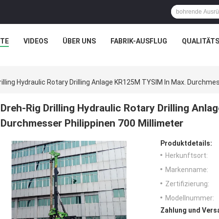
TE
VIDEOS
ÜBER UNS
FABRIK-AUSFLUG
QUALITÄT
rilling Hydraulic Rotary Drilling Anlage KR125M TYSIM In Max. Durchmes
Dreh-Rig Drilling Hydraulic Rotary Drilling An
Durchmesser Philippinen 700 Millimeter
Produktdetails:
Herkunftsort:
Markenname:
Zertifizierung:
Modellnummer:
Zahlung und Vers