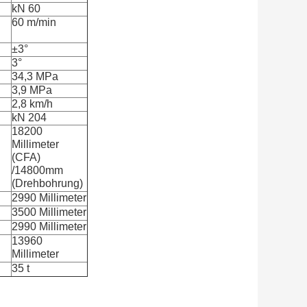
kN 60
60 m/min
±3°
3°
34,3 MPa
3,9 MPa
2,8 km/h
kN 204
18200
Millimeter
(
CFA
)
/14800mm
(
Drehbohrung
)
2990 Millimeter
3500 Millimeter
2990 Millimeter
13960
Millimeter
35 t