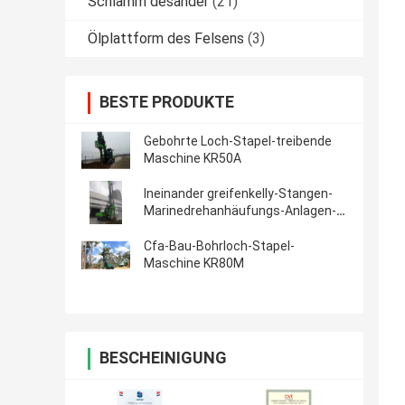
Schlamm desander
(21)
Ölplattform des Felsens
(3)
BESTE PRODUKTE
Gebohrte Loch-Stapel-treibende
Maschine KR50A
Ineinander greifenkelly-Stangen-
Marinedrehanhäufungs-Anlagen-
Maschine
Cfa-Bau-Bohrloch-Stapel-
Maschine KR80M
BESCHEINIGUNG