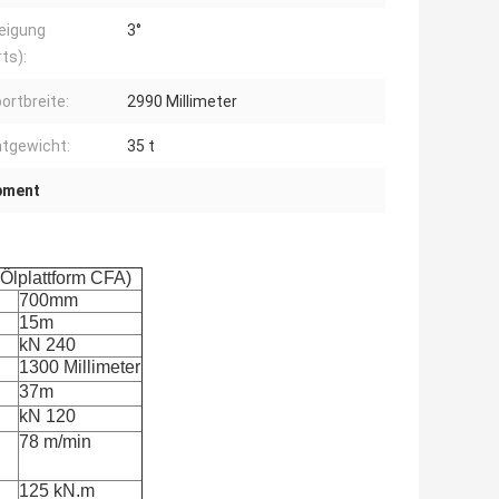
eigung
3°
ts):
ortbreite:
2990 Millimeter
tgewicht:
35 t
ipment
Ölplattform CFA)
700mm
15m
kN 240
1300 Millimeter
37m
kN 120
78 m/min
125 kN.m