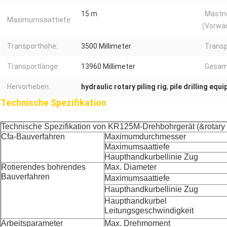
15 m
Mastn
Maximumsaattiefe:
(Vorwär
Transporthöhe:
3500 Millimeter
Transp
Transportlänge:
13960 Millimeter
Gesam
Hervorheben:
hydraulic rotary piling rig
,
pile drilling equ
Technische Spezifikation
Technische Spezifikation von KR125M-Drehbohrgerät (&rotary 
Cfa-Bauverfahren
Maximumdurchmesser
Maximumsaattiefe
Haupthandkurbellinie Zug
Rotierendes bohrendes
Max. Diameter
Bauverfahren
Maximumsaattiefe
Haupthandkurbellinie Zug
Haupthandkurbel
Leitungsgeschwindigkeit
Arbeitsparameter
Max. Drehmoment