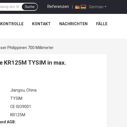
Referenzen
|
German
Suche
SKONTROLLE
KONTAKT
NACHRICHTEN
FÄLLE
ser Philippinen 700 Millimeter
lage KR125M TYSIM in max.
Jiangsu, China
TYSIM
CE ISO9001
KR125M
and AGB: