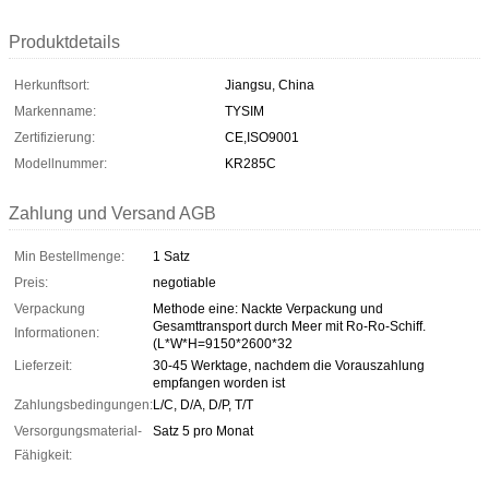
Produktdetails
Herkunftsort:
Jiangsu, China
Markenname:
TYSIM
Zertifizierung:
CE,ISO9001
Modellnummer:
KR285C
Zahlung und Versand AGB
Min Bestellmenge:
1 Satz
Preis:
negotiable
Verpackung
Methode eine: Nackte Verpackung und
Gesamttransport durch Meer mit Ro-Ro-Schiff.
Informationen:
(L*W*H=9150*2600*32
Lieferzeit:
30-45 Werktage, nachdem die Vorauszahlung
empfangen worden ist
Zahlungsbedingungen:
L/C, D/A, D/P, T/T
Versorgungsmaterial-
Satz 5 pro Monat
Fähigkeit: