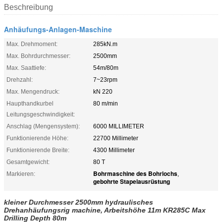
Beschreibung
Anhäufungs-Anlagen-Maschine
Max. Drehmoment:
285kN.m
Max. Bohrdurchmesser:
2500mm
Max. Saattiefe:
54m/80m
Drehzahl:
7~23rpm
Max. Mengendruck:
kN 220
Haupthandkurbel
80 m/min
Leitungsgeschwindigkeit:
Anschlag (Mengensystem):
6000 MILLIMETER
Funktionierende Höhe:
22700 Millimeter
Funktionierende Breite:
4300 Millimeter
Gesamtgewicht:
80 T
Bohrmaschine des Bohrlochs
Markieren:
,
gebohrte Stapelausrüstung
kleiner Durchmesser 2500mm hydraulisches
Drehanhäufungsrig machine, Arbeitshöhe 11m KR285C Max
Drilling Depth 80m