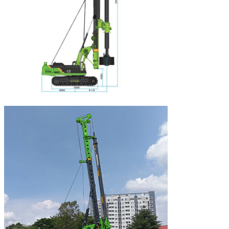
Zugkraftkraft
kN 510
Funktionierende Höhe
22685 Millimeter
Funktionierende Breite
4300 Millimeter