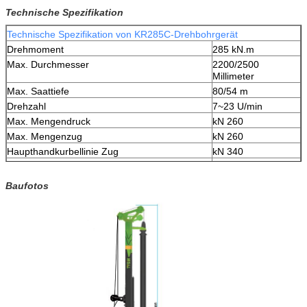
Technische Spezifikation
Technische Spezifikation von KR285C-Drehbohrgerät
Drehmoment
285 kN.m
Max. Durchmesser
2200/2500
Millimeter
Max. Saattiefe
80/54 m
Drehzahl
7~23 U/min
Max. Mengendruck
kN 260
Max. Mengenzug
kN 260
Haupthandkurbellinie Zug
kN 340
Haupthandkurbel Leitungsgeschwindigkeit
72 m/min
Zusätzliche Handkurbellinie Zug
kN 90
Baufotos
Zusätzliches Handkurbel
70 m/min
Leitungsgeschwindigkeit
Anschlag (Mengensystem)
6000 Millimeter
Mastneigung (Seitenteil)
±5°
Mastneigung (Vorwärts)
5°
Max. Funktionierendruck
34,3 MPa
Steuerdruck
3.9MPa
Fahrgeschwindigkeit
1,5 km/h